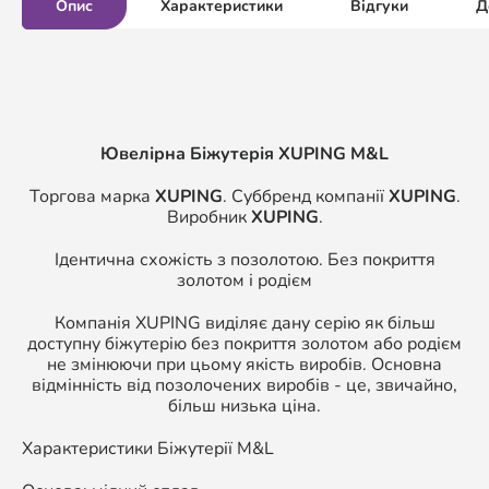
Опис
Характеристики
Відгуки
Д
Ювелірна Біжутерія XUPING M&L
Торгова марка
XUPING
. Суббренд компанії
XUPING
.
Виробник
XUPING
.
Ідентична схожість з позолотою. Без покриття
золотом і родієм
Компанія XUPING виділяє дану серію як більш
доступну біжутерію без покриття золотом або родієм
не змінюючи при цьому якість виробів. Основна
відмінність від позолочених виробів - це, звичайно,
більш низька ціна.
Характеристики Біжутерії M&L