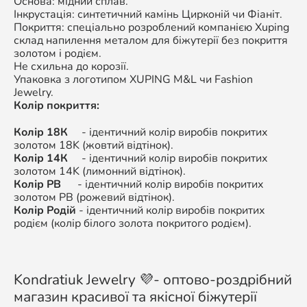
Основа: мідний сплав.
Інкрустація: синтетичний камінь Цирконій чи Фіаніт.
Покриття: спеціально розроблений компанією Xuping
склад напилення металом для біжутерії без покриття
золотом і родієм.
Не схильна до корозії.
Упаковка з логотипом XUPING M&L чи Fashion
Jewelry.
Колір покриття:
Колір 18К
- ідентичний колір виробів покритих
золотом 18K (жовтий відтінок).
Колір 14К
- ідентичний колір виробів покритих
золотом 14K (лимонний відтінок).
Колір РВ
- ідентичний колір виробів покритих
золотом РВ (рожевий відтінок).
Колір Родій
- ідентичний колір виробів покритих
родієм (колір білого золота покритого родієм).
Kondratiuk Jewelry 💜- оптово-роздрібний
магазин красивої та якісної біжутерії