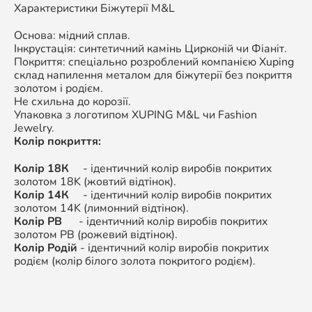
Характеристики Біжутерії M&L
Основа: мідний сплав.
Інкрустація: синтетичний камінь Цирконій чи Фіаніт.
Покриття: спеціально розроблений компанією Xuping
склад напилення металом для біжутерії без покриття
золотом і родієм.
Не схильна до корозії.
Упаковка з логотипом XUPING M&L чи Fashion
Jewelry.
Колір покриття:
Колір 18К
- ідентичний колір виробів покритих
золотом 18K (жовтий відтінок).
Колір 14К
- ідентичний колір виробів покритих
золотом 14K (лимонний відтінок).
Колір РВ
- ідентичний колір виробів покритих
золотом РВ (рожевий відтінок).
Колір Родій
- ідентичний колір виробів покритих
родієм (колір білого золота покритого родієм).