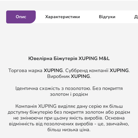
Опис
Характеристики
Відгуки
Д
Ювелірна Біжутерія XUPING M&L
Торгова марка
XUPING
. Суббренд компанії
XUPING
.
Виробник
XUPING
.
Ідентична схожість з позолотою. Без покриття
золотом і родієм
Компанія XUPING виділяє дану серію як більш
доступну біжутерію без покриття золотом або родієм
не змінюючи при цьому якість виробів. Основна
відмінність від позолочених виробів - це, звичайно,
більш низька ціна.