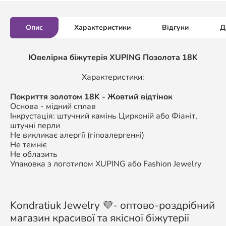
Опис
Характеристики
Відгуки
Д
Ювелірна біжутерія XUPING Позолота 18K
Характеристики:
Покриття золотом 18K - Жовтий відтінок
Основа - мідний сплав
Інкрустація: штучний камінь Цирконій або Фіаніт,
штучні перли
Не викликає алергії (гіпоалергенні)
Не темніє
Не облазить
Упаковка з логотипом XUPING або Fashion Jewelry
Kondratiuk Jewelry 💜- оптово-роздрібний
магазин красивої та якісної біжутерії