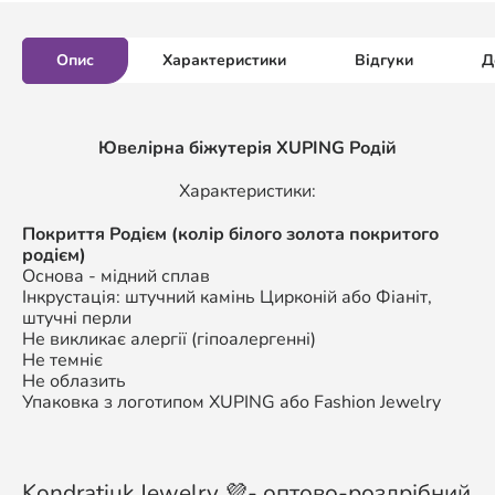
Опис
Характеристики
Відгуки
Д
Ювелірна біжутерія XUPING Родій
Характеристики:
Покриття Родієм (колір білого золота покритого
родієм)
Основа - мідний сплав
Інкрустація: штучний камінь Цирконій або Фіаніт,
штучні перли
Не викликає алергії (гіпоалергенні)
Не темніє
Не облазить
Упаковка з логотипом XUPING або Fashion Jewelry
Kondratiuk Jewelry 💜- оптово-роздрібний