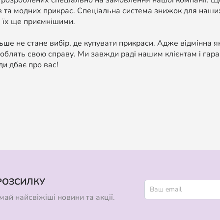
 розроблених спеціально на замовлення нашої компанії. 
в та модних прикрас. Спеціальна система знижок для наших
 їх ще приємнішими.
ше не стане вибір, де купувати прикраси. Адже відмінна я
облять свою справу. Ми завжди раді нашим клієнтам і гара
ди дбає про вас!
РОЗСИЛКУ
ай найсвіжіші новини та акції.