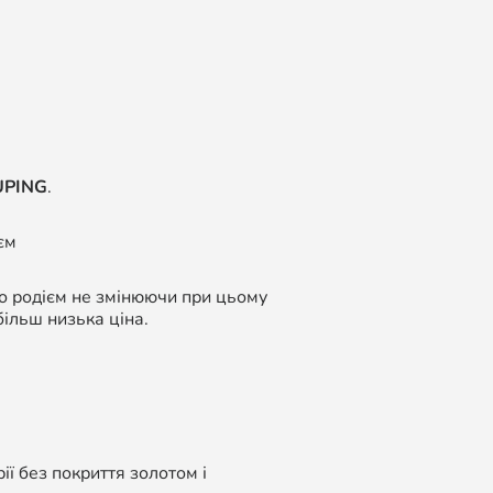
UPING
.
єм
бо родієм не змінюючи при цьому
більш низька ціна.
ї без покриття золотом і