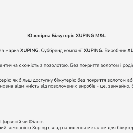
Ювелірна Біжутерія XUPING M&L
ва марка
XUPING
. Суббренд компанії
XUPING
. Виробник
X
дентична схожість з позолотою. Без покриття золотом і роді
ерію як більш доступну біжутерію без покриття золотом а
сновна відмінність від позолочених виробів - це, звичайно, 
 Цирконій чи Фіаніт.
ий компанією Xuping склад напилення металом для біжутері