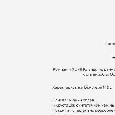
Торго
І
Компанія XUPING виділяє дану с
якість виробів. О
Характеристики Біжутерії M&L
Основа: мідний сплав.
Інкрустація: синтетичний камінь
Покриття: спеціально розроблен