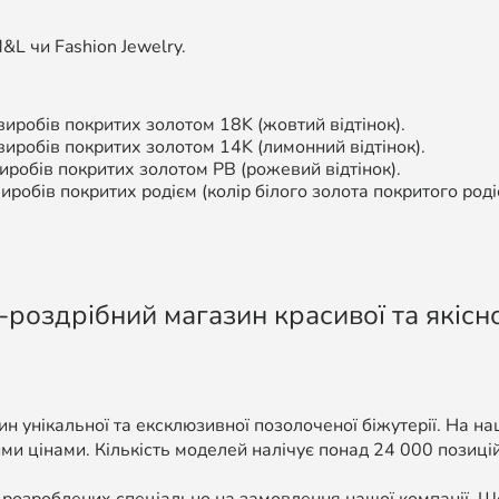
L чи Fashion Jewelry.
иробів покритих золотом 18K (жовтий відтінок).
 виробів покритих золотом 14K (лимонний відтінок).
робів покритих золотом РВ (рожевий відтінок).
иробів покритих родієм (колір білого золота покритого роді
-роздрібний магазин красивої та якісно
н унікальної та ексклюзивної позолоченої біжутерії. На н
ми цінами. Кількість моделей налічує понад 24 000 позицій, 