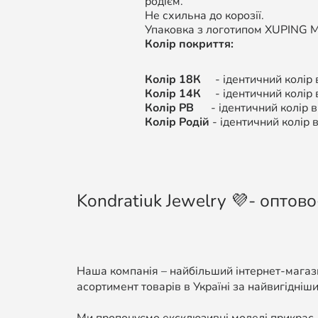
родієм.
Не схильна до корозії.
Упаковка з логотипом XUPING M&
Колір покриття:
Колір 18К
- ідентичний колір в
Колір 14К
- ідентичний колір
Колір РВ
- ідентичний колір ви
Колір Родій
- ідентичний колір в
Kondratiuk Jewelry 💜- оптово
Наша компанія – найбільший інтернет-магази
асортимент товарів в Україні за найвигідніши