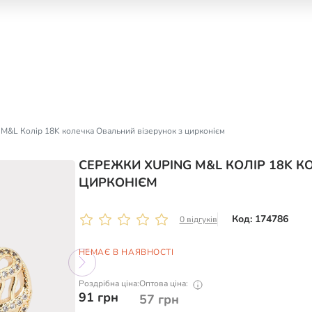
M&L Колір 18K колечка Овальний візерунок з цирконієм
СЕРЕЖКИ XUPING M&L КОЛІР 18K К
ЦИРКОНІЄМ
Код: 174786
0 відгуків
НЕМАЄ В НАЯВНОСТІ
Роздрібна ціна:
Оптова ціна:
91
грн
57
грн