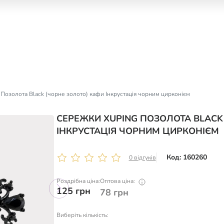
Позолота Black (чорне золото) кафи Інкрустація чорним цирконієм
СЕРЕЖКИ XUPING ПОЗОЛОТА BLACK
ІНКРУСТАЦІЯ ЧОРНИМ ЦИРКОНІЄМ
Код: 160260
0 відгуків
Роздрібна ціна:
Оптова ціна:
125
грн
78
грн
Виберіть кількість: