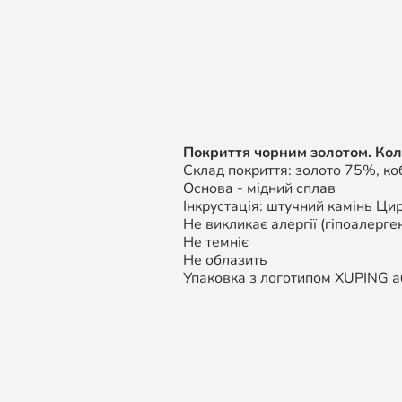
Покриття чорним золотом. Кол
Склад покриття: золото 75%, к
Основа - мідний сплав
Інкрустація: штучний камінь Цир
Не викликає алергії (гіпоалерген
Не темніє
Не облазить
Упаковка з логотипом XUPING аб