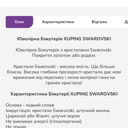
Опис
Характеристики
Відгуки
Д
Ювелірна Біжутерія XUPING SWAROVSKI
Ювелірна Біжутерія з кристалами Swarovski.
Покриття золотом або родієм.
Кристали Swarovski - висока якість. Ще більше
блиску. Висока глибина прозорості кристала дає нові
враження від переливу і зміни колірної гами на
гранях кристала!
Характеристики Біжутерії
XUPING SWAROVSKI
Основа - мідний сплав
Інкрустація: кристали Swarovski, штучний камінь
Цирконій або Фіаніт, штучні перли
Не викликає алергії (гіпоалергенні)
Не темніє