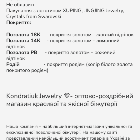
Не облазить
Пакування з логотипом XUPING,
JINGJING Jewelry,
Crystals from Swarovski
Покриття:
Позолота 18К
- покриття золотом - жовтий відтінок
Позолота 14К
-
покриття золотом - л
имонний
відтінок
Позолота РВ
-
покриття золотом -
рожевий
відтінок
Родій
-
покриття родієм (колір білого золота
покритого родієм)
Kondratiuk Jewelry 💜- оптово-роздрібний
магазин красивої та якісної біжутерії
Наша компанія – найбільший інтернет-магазин унікальної та
ексклюзивної позолоченої біжутерії. На нашому сайті
представлений найбільший асортимент товарів в Україні за