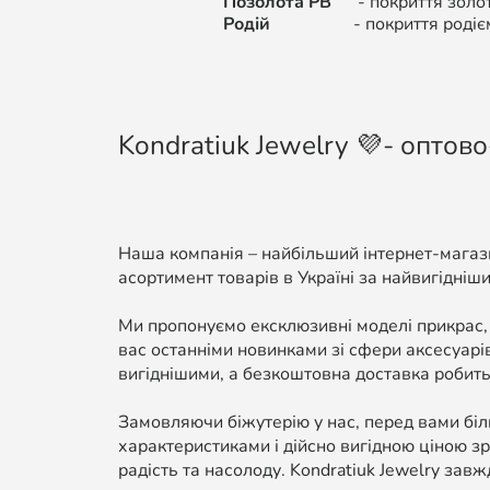
Позолота РВ
-
покриття золо
Родій
-
покриття родіє
Kondratiuk Jewelry 💜- оптово
Наша компанія – найбільший інтернет-магази
асортимент товарів в Україні за найвигідніши
Ми пропонуємо ексклюзивні моделі прикрас,
вас останніми новинками зі сфери аксесуарі
вигіднішими, а безкоштовна доставка робить
Замовляючи біжутерію у нас, перед вами біль
характеристиками і дійсно вигідною ціною зр
радість та насолоду. Kondratiuk Jewelry завж