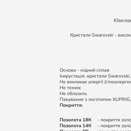
Ювелірн
Кристали Swarovski - висок
Основа - мідний сплав
Інкрустація: кристали Swarovski
Не викликає алергії (гіпоалерген
Не темніє
Не облазить
Пакування з логотипом XUPING
Покриття:
Позолота 18К
- покриття золот
Позолота 14К
-
покриття золо