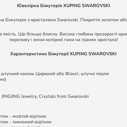
Ювелірна Біжутерія XUPING SWAROVSKI
а Біжутерія з кристалами Swarovski. Покриття золотом або
а якість. Ще більше блиску. Висока глибина прозорості кри
переливу і зміни колірної гами на гранях кристала!
Характеристики Біжутерії
XUPING SWAROVSKI
, штучний камінь Цирконій або Фіаніт, штучні перли
ні)
,
JINGJING Jewelry, Crystals from Swarovski
ом - жовтий відтінок
том - л
имонний відтінок