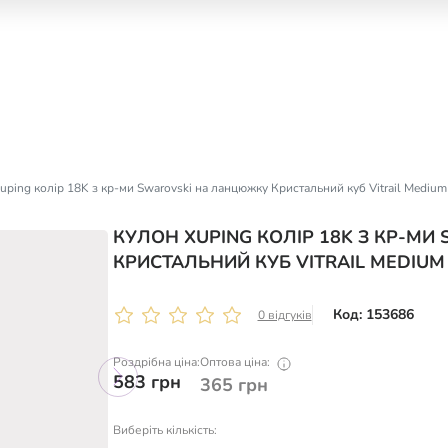
uping колір 18K з кр-ми Swarovski на ланцюжку Кристальний куб Vitrail Mediu
КУЛОН XUPING КОЛІР 18K З КР-М
КРИСТАЛЬНИЙ КУБ VITRAIL MEDIU
Код: 153686
0 відгуків
Роздрібна ціна:
Оптова ціна:
583
грн
365
грн
Виберіть кількість: