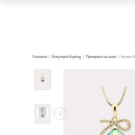
Головна
Біжутерія Xuping
Прикраси на шию
Кулон X