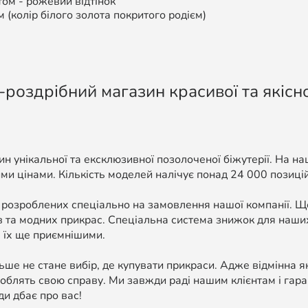
том -
рожевий відтінок
м (колір білого золота покритого родієм)
-роздрібний магазин красивої та якісно
н унікальної та ексклюзивної позолоченої біжутерії. На н
ми цінами. Кількість моделей налічує понад 24 000 позицій, 
 розроблених спеціально на замовлення нашої компанії. 
в та модних прикрас. Спеціальна система знижок для наших
 їх ще приємнішими.
ше не стане вибір, де купувати прикраси. Адже відмінна я
облять свою справу. Ми завжди раді нашим клієнтам і гара
ди дбає про вас!