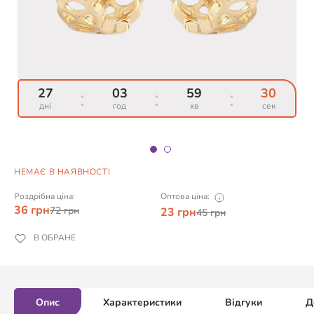
27
27
:
:
03
03
:
:
59
59
:
:
30
30
дні
дні
год
год
хв
хв
сек
сек
НЕМАЄ В НАЯВНОСТІ
Роздрібна ціна:
Оптова ціна:
36
грн
72
грн
23
грн
45
грн
В ОБРАНЕ
Опис
Характеристики
Відгуки
Д