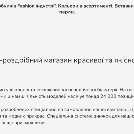
иків Fashion індустрії. Кольори в асортименті. Вставки 
перли.
-роздрібний магазин красивої та якісно
н унікальної та ексклюзивної позолоченої біжутерії. На н
ми цінами. Кількість моделей налічує понад 24 000 позицій, 
 розроблених спеціально на замовлення нашої компанії. 
в та модних прикрас. Спеціальна система знижок для наших
 їх ще приємнішими.