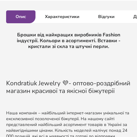
Опис
Характеристики
Відгуки
Д
Брошки від найкращих виробників Fashion
індустрії. Кольори в асортименті. Вставки -
кристали зі скла та штучні перли.
Kondratiuk Jewelry 💜- оптово-роздрібний
магазин красивої та якісної біжутерії
Наша компанія – найбільший інтернет-магазин унікальної та
ексклюзивної позолоченої біжутерії. На нашому сайті
представлений найбільший асортимент товарів в Україні за
найвигіднішими цінами. Кількість моделей налічує понад 24
000 позицій, які всі в наявності та готові до відправки.