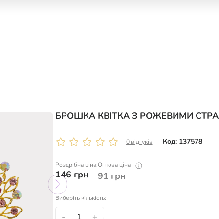
БРОШКА КВІТКА З РОЖЕВИМИ СТР
Код: 137578
0 відгуків
Роздрібна ціна:
Оптова ціна:
146
грн
91
грн
Виберіть кількість:
-
+