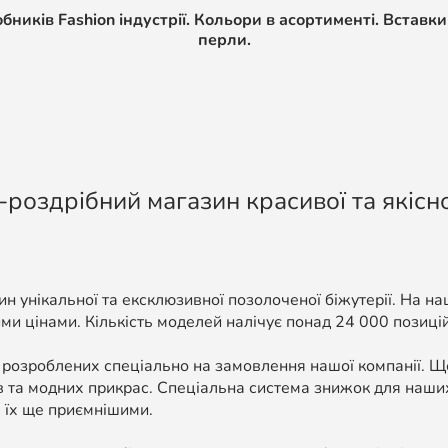
иків Fashion індустрії. Кольори в асортименті. Вставки 
перли.
-роздрібний магазин красивої та якісно
н унікальної та ексклюзивної позолоченої біжутерії. На н
ми цінами. Кількість моделей налічує понад 24 000 позицій, 
 розроблених спеціально на замовлення нашої компанії. 
в та модних прикрас. Спеціальна система знижок для наших
 їх ще приємнішими.