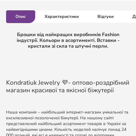
Опис
Характеристики
Відгуки
Д
Брошки від найкращих виробників Fashion
індустрії. Кольори в асортименті. Вставки -
кристали зі скла та штучні перли.
Kondratiuk Jewelry 💜- оптово-роздрібний
магазин красивої та якісної біжутерії
Наша компанія – найбільший інтернет-магазин унікальної та
ексклюзивної позолоченої біжутерії. На нашому сайті
представлений найбільший асортимент товарів в Україні за
найвигіднішими цінами. Кількість моделей налічує понад 24
000 позицій, які всі в наявності та готові до відправки.