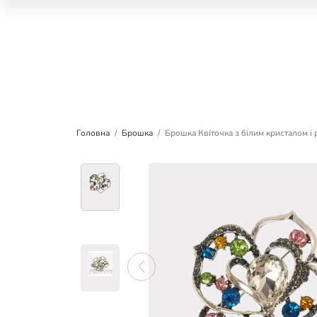
Головна
Брошка
Брошка Квіточка з білим кристалом і