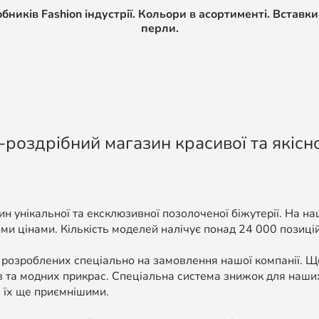
иків Fashion індустрії. Кольори в асортименті. Вставки 
перли.
-роздрібний магазин красивої та якісно
н унікальної та ексклюзивної позолоченої біжутерії. На н
ми цінами. Кількість моделей налічує понад 24 000 позицій, 
 розроблених спеціально на замовлення нашої компанії. 
в та модних прикрас. Спеціальна система знижок для наших
 їх ще приємнішими.