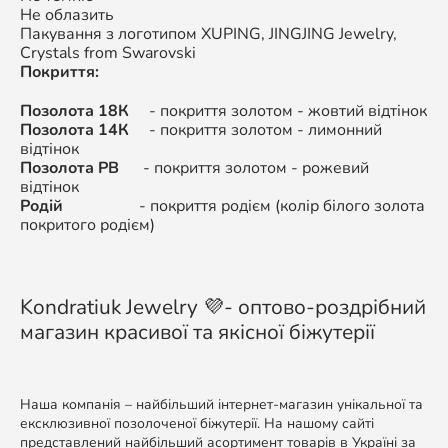
Не облазить
Пакування з логотипом XUPING,
JINGJING Jewelry,
Crystals from Swarovski
Покриття:
Позолота 18К
- покриття золотом - жовтий відтінок
Позолота 14К
-
покриття золотом - л
имонний
відтінок
Позолота РВ
-
покриття золотом -
рожевий
відтінок
Родій
-
покриття родієм (колір білого золота
покритого родієм)
Kondratiuk Jewelry 💜- оптово-роздрібний
магазин красивої та якісної біжутерії
Наша компанія – найбільший інтернет-магазин унікальної та
ексклюзивної позолоченої біжутерії. На нашому сайті
представлений найбільший асортимент товарів в Україні за