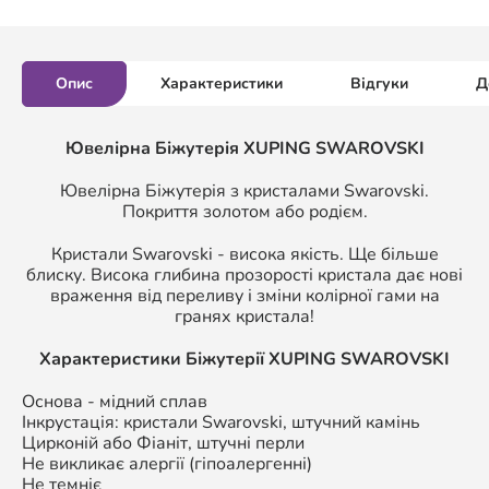
Опис
Характеристики
Відгуки
Д
Ювелірна Біжутерія XUPING SWAROVSKI
Ювелірна Біжутерія з кристалами Swarovski.
Покриття золотом або родієм.
Кристали Swarovski - висока якість. Ще більше
блиску. Висока глибина прозорості кристала дає нові
враження від переливу і зміни колірної гами на
гранях кристала!
Характеристики Біжутерії
XUPING SWAROVSKI
Основа - мідний сплав
Інкрустація: кристали Swarovski, штучний камінь
Цирконій або Фіаніт, штучні перли
Не викликає алергії (гіпоалергенні)
Не темніє