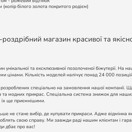
том -
рожевий відтінок
м (колір білого золота покритого родієм)
-роздрібний магазин красивої та якісно
н унікальної та ексклюзивної позолоченої біжутерії. На н
ми цінами. Кількість моделей налічує понад 24 000 позицій, 
 розроблених спеціально на замовлення нашої компанії. 
в та модних прикрас. Спеціальна система знижок для наших
 їх ще приємнішими.
ше не стане вибір, де купувати прикраси. Адже відмінна я
облять свою справу. Ми завжди раді нашим клієнтам і гара
ди дбає про вас!