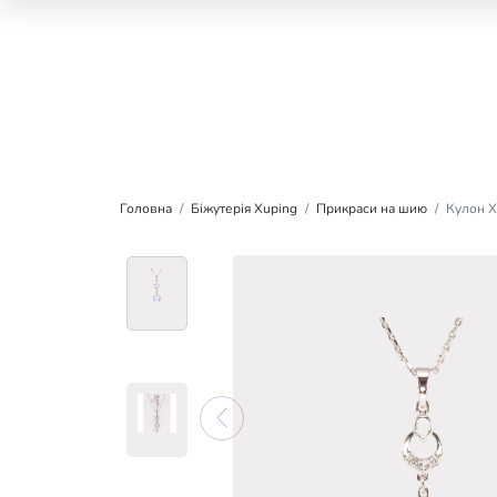
Головна
Біжутерія Xuping
Прикраси на шию
Кулон X