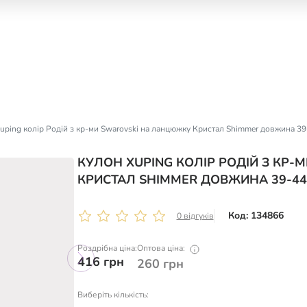
uping колір Родій з кр-ми Swarovski на ланцюжку Кристал Shimmer довжина 39
КУЛОН XUPING КОЛІР РОДІЙ З КР
КРИСТАЛ SHIMMER ДОВЖИНА 39-44
Код: 134866
0 відгуків
Роздрібна ціна:
Оптова ціна:
416
грн
260
грн
Виберіть кількість: