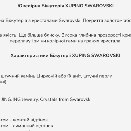
Ювелірна Біжутерія XUPING SWAROVSKI
а Біжутерія з кристалами Swarovski. Покриття золотом або
а якість. Ще більше блиску. Висока глибина прозорості кри
переливу і зміни колірної гами на гранях кристала!
Характеристики Біжутерії
XUPING SWAROVSKI
, штучний камінь Цирконій або Фіаніт, штучні перли
ні)
,
JINGJING Jewelry, Crystals from Swarovski
ом - жовтий відтінок
том - л
имонний відтінок