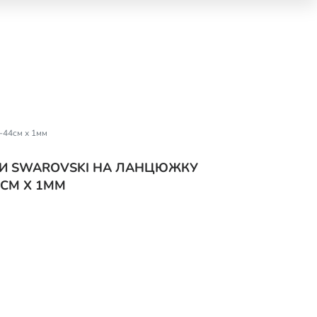
-44см х 1мм
-МИ SWAROVSKI НА ЛАНЦЮЖКУ
СМ Х 1ММ