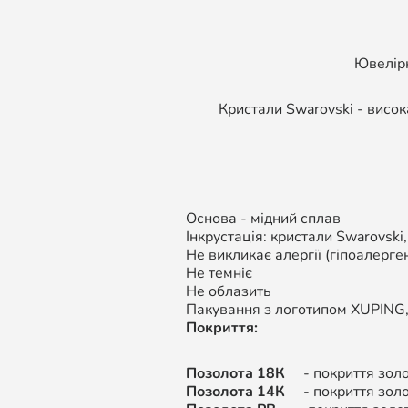
Ювелірн
Кристали Swarovski - висок
Основа - мідний сплав
Інкрустація: кристали Swarovski
Не викликає алергії (гіпоалерген
Не темніє
Не облазить
Пакування з логотипом XUPING
Покриття:
Позолота 18К
- покриття золот
Позолота 14К
-
покриття золо