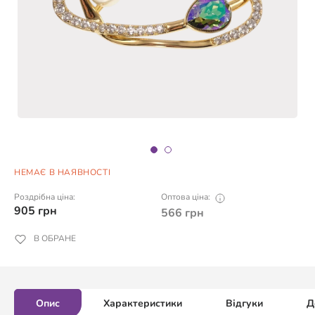
НЕМАЄ В НАЯВНОСТІ
Роздрібна ціна:
Оптова ціна:
905
грн
566
грн
В ОБРАНЕ
Опис
Характеристики
Відгуки
Д