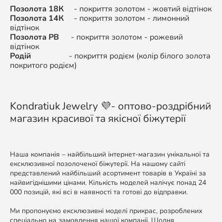
Позолота 18К
- покриття золотом - жовтий відтінок
Позолота 14К
-
покриття золотом - л
имонний
відтінок
Позолота РВ
-
покриття золотом -
рожевий
відтінок
Родій
-
покриття родієм (колір білого золота
покритого родієм)
Kondratiuk Jewelry 💜- оптово-роздрібний
магазин красивої та якісної біжутерії
Наша компанія – найбільший інтернет-магазин унікальної та
ексклюзивної позолоченої біжутерії. На нашому сайті
представлений найбільший асортимент товарів в Україні за
найвигіднішими цінами. Кількість моделей налічує понад 24
000 позицій, які всі в наявності та готові до відправки.
Ми пропонуємо ексклюзивні моделі прикрас, розроблених
спеціально на замовлення нашої компанії. Щодня