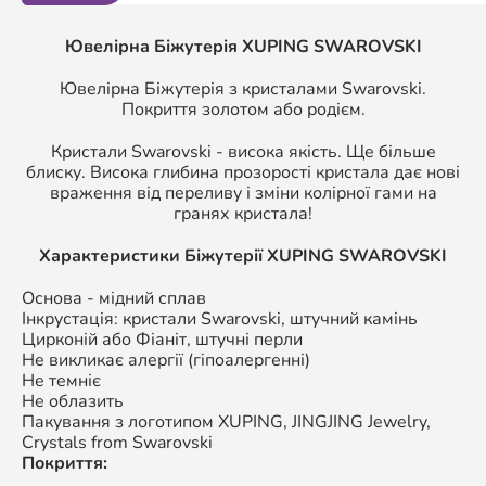
Ювелірна Біжутерія XUPING SWAROVSKI
Ювелірна Біжутерія з кристалами Swarovski.
Покриття золотом або родієм.
Кристали Swarovski - висока якість. Ще більше
блиску. Висока глибина прозорості кристала дає нові
враження від переливу і зміни колірної гами на
гранях кристала!
Характеристики Біжутерії
XUPING SWAROVSKI
Основа - мідний сплав
Інкрустація: кристали Swarovski, штучний камінь
Цирконій або Фіаніт, штучні перли
Не викликає алергії (гіпоалергенні)
Не темніє
Не облазить
Пакування з логотипом XUPING,
JINGJING Jewelry,
Crystals from Swarovski
Покриття: