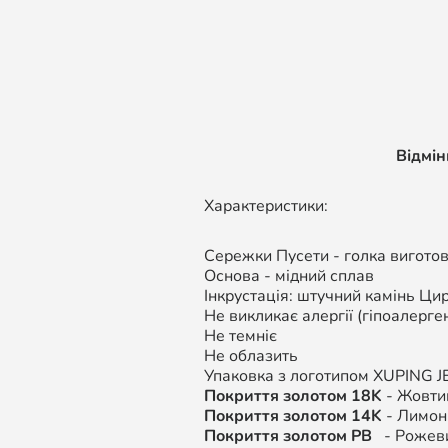
Відмі
Характеристики:
Сережки Пусети - голка виготовл
Основа - мідний сплав
Інкрустація: штучний камінь Цир
Не викликає алергії (гіпоалерген
Не темніє
Не облазить
Упаковка з логотипом XUPING
J
Покриття золотом 18K
- Жовтий
Покриття золотом 14K
- Лимонн
Покриття золотом РВ
- Рожеви