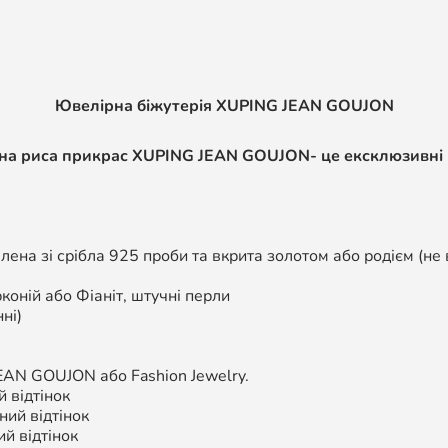
Ювелірна біжутерія XUPING
JEAN GOUJON
нна риса прикрас XUPING
JEAN GOUJON
- це ексклюзивні
ена зі срібла 925 проби та вкрита золотом або родієм (не 
коній або Фіаніт, штучні перли
ні)
EAN GOUJON
або Fashion Jewelry.
 відтінок
ий відтінок
й відтінок