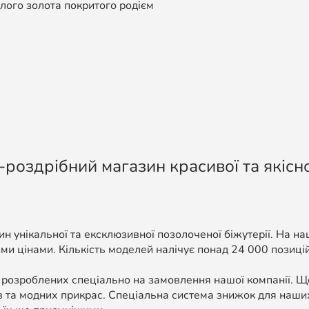
го золота покритого родієм
-роздрібний магазин красивої та якісно
н унікальної та ексклюзивної позолоченої біжутерії. На н
ми цінами. Кількість моделей налічує понад 24 000 позицій, 
 розроблених спеціально на замовлення нашої компанії. 
в та модних прикрас. Спеціальна система знижок для наших