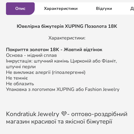
Опис
Характеристики
Відгуки
Д
Ювелірна біжутерія XUPING Позолота 18K
Характеристики:
Покриття золотом 18K - Жовтий відтінок
Основа - мідний сплав
Інкрустація: штучний камінь Цирконій або Фіаніт,
штучні перли
Не викликає алергії (гіпоалергенні)
Не темніє
Не облазить
Упаковка з логотипом XUPING або Fashion Jewelry
Kondratiuk Jewelry 💜- оптово-роздрібний
магазин красивої та якісної біжутерії