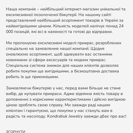
Наша компанія – найбільший інтернет-магазин унікальної та
ексклюзивної позолоченої біжутерії. На нашому сайті
представлений найбільший асортимент товарів в Україні за
найвигіднішими цінами. Кількість моделей налічує понад 24
000 позицій, які всі в наявності та готові до відправки.
Ми пропонуємо ексклюзивні моделі прикрас, розроблених
спеціально на замовлення нашої компанії. Щодня
оновлюємо асортимент, щоб здивувати вас останніми
новинками зі сфери аксесуарів та модних прикрас.
Спеціальна система знижок для наших клієнтів дозволяє
робити покупки ще вигіднішими, а безкоштовна доставка
робить їх ще приємнішими.
Замовляючи біжутерію у нас, перед вами більше не стане
вибір, де купувати прикраси. Адже відмінна якість товару в
доповненні з корисними характеристиками і дійсно вигідною
ціною зроблять свою справу. Ми завжди раді нашим
клієнтам і гарантуємо, що покупки у нас стануть вам в
радість та насолоду. Kondratiuk Jewelry завжди дбає про вас!
ЗГОРНУТИ