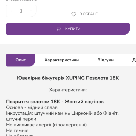
-
+
В ОБРАНЕ
КУПИТИ
Опис
Характеристики
Відгуки
Д
Ювелірна біжутерія XUPING Позолота 18K
Характеристики:
Покриття золотом 18K - Жовтий відтінок
Основа - мідний сплав
Інкрустація: штучний камінь Цирконій або Фіаніт,
штучні перли
Не викликає алергії (гіпоалергенні)
Не темніє