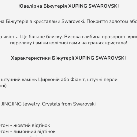
Ювелірна Біжутерія XUPING SWAROVSKI
а Біжутерія з кристалами Swarovski. Покриття золотом або
а якість. Ще більше блиску. Висока глибина прозорості кри
переливу і зміни колірної гами на гранях кристала!
Характеристики Біжутерії
XUPING SWAROVSKI
, штучний камінь Цирконій або Фіаніт, штучні перли
ні)
,
JINGJING Jewelry, Crystals from Swarovski
ом - жовтий відтінок
том - л
имонний відтінок