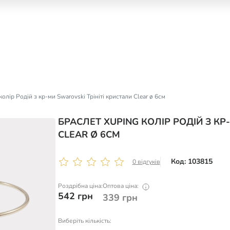
олір Родій з кр-ми Swarovski Трініті кристали Clear ø 6см
БРАСЛЕТ XUPING КОЛІР РОДІЙ З КР
CLEAR Ø 6СМ
Код: 103815
0 відгуків
Роздрібна ціна:
Оптова ціна:
542
грн
339
грн
Виберіть кількість: