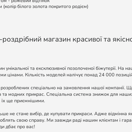
том -
рожевий відтінок
м (колір білого золота покритого родієм)
-роздрібний магазин красивої та якісно
н унікальної та ексклюзивної позолоченої біжутерії. На н
ми цінами. Кількість моделей налічує понад 24 000 позицій, 
 розроблених спеціально на замовлення нашої компанії. 
в та модних прикрас. Спеціальна система знижок для наших
 їх ще приємнішими.
ше не стане вибір, де купувати прикраси. Адже відмінна я
облять свою справу. Ми завжди раді нашим клієнтам і гара
ди дбає про вас!