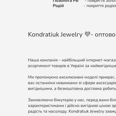
Позолота РВ
-
покриття золо
Родій
-
покриття родіє
Kondratiuk Jewelry 💜- оптово
Наша компанія – найбільший інтернет-магази
асортимент товарів в Україні за найвигідніши
Ми пропонуємо ексклюзивні моделі прикрас,
вас останніми новинками зі сфери аксесуарі
вигіднішими, а безкоштовна доставка робить
Замовляючи біжутерію у нас, перед вами біль
характеристиками і дійсно вигідною ціною зр
радість та насолоду. Kondratiuk Jewelry завж