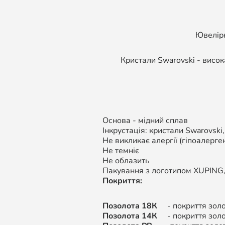
Ювелірн
Кристали Swarovski - висок
Основа - мідний сплав
Інкрустація: кристали Swarovski
Не викликає алергії (гіпоалерген
Не темніє
Не облазить
Пакування з логотипом XUPING
Покриття:
Позолота 18К
- покриття золот
Позолота 14К
-
покриття золо