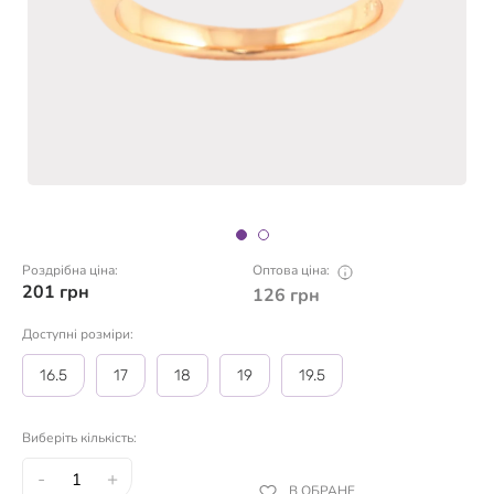
Роздрібна ціна:
Оптова ціна:
201
грн
126
грн
Доступні розміри:
16.5
17
18
19
19.5
Виберіть кількість:
-
+
В ОБРАНЕ