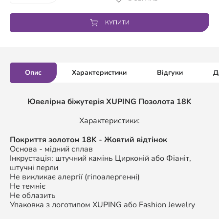
КУПИТИ
Опис
Характеристики
Відгуки
Д
Ювелірна біжутерія XUPING Позолота 18K
Характеристики:
Покриття золотом 18K - Жовтий відтінок
Основа - мідний сплав
Інкрустація: штучний камінь Цирконій або Фіаніт,
штучні перли
Не викликає алергії (гіпоалергенні)
Не темніє
Не облазить
Упаковка з логотипом XUPING або Fashion Jewelry