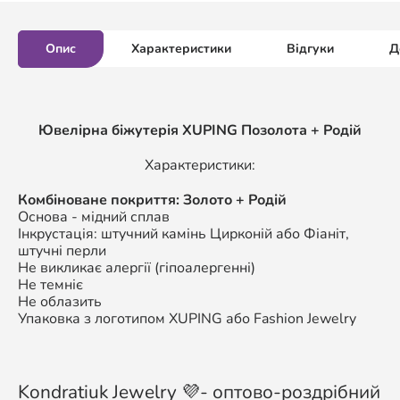
Опис
Характеристики
Відгуки
Д
Ювелірна біжутерія XUPING Позолота + Родій
Характеристики:
Комбіноване покриття: Золото + Родій
Основа - мідний сплав
Інкрустація: штучний камінь Цирконій або Фіаніт,
штучні перли
Не викликає алергії (гіпоалергенні)
Не темніє
Не облазить
Упаковка з логотипом XUPING або Fashion Jewelry
Kondratiuk Jewelry 💜- оптово-роздрібний