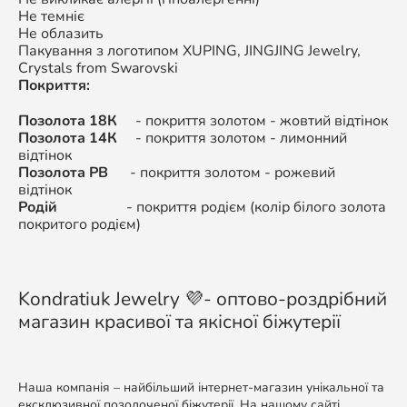
Не темніє
Не облазить
Пакування з логотипом XUPING,
JINGJING Jewelry,
Crystals from Swarovski
Покриття:
Позолота 18К
- покриття золотом - жовтий відтінок
Позолота 14К
-
покриття золотом - л
имонний
відтінок
Позолота РВ
-
покриття золотом -
рожевий
відтінок
Родій
-
покриття родієм (колір білого золота
покритого родієм)
Kondratiuk Jewelry 💜- оптово-роздрібний
магазин красивої та якісної біжутерії
Наша компанія – найбільший інтернет-магазин унікальної та
ексклюзивної позолоченої біжутерії. На нашому сайті