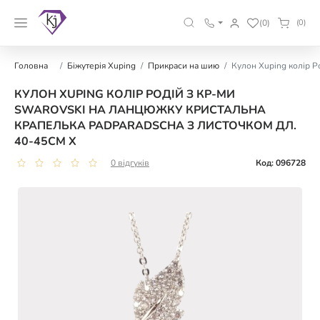
(0)
(0)
Головна
Біжутерія Xuping
Прикраси на шию
Кулон Xuping колір Р
КУЛОН XUPING КОЛІР РОДІЙ З КР-МИ
SWAROVSKI НА ЛАНЦЮЖКУ КРИСТАЛЬНА
КРАПЕЛЬКА PADPARADSCHA З ЛИСТОЧКОМ ДЛ.
40-45СМ Х
0 відгуків
Код: 096728