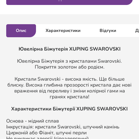
Опис
Характеристики
Відгуки
Д
Ювелірна Біжутерія XUPING SWAROVSKI
Ювелірна Біжутерія з кристалами Swarovski.
Покриття золотом або родієм.
Кристали Swarovski - висока якість. Ще більше
блиску. Висока глибина прозорості кристала дає нові
враження від переливу і зміни колірної гами на
гранях кристала!
Характеристики Біжутерії
XUPING SWAROVSKI
Основа - мідний сплав
Інкрустація: кристали Swarovski, штучний камінь
Цирконій або Фіаніт, штучні перли
Не викликає алергії (гіпоалергенні)