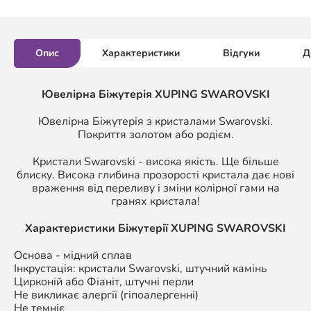
Опис
Характеристики
Відгуки
Д
Ювелірна Біжутерія XUPING SWAROVSKI
Ювелірна Біжутерія з кристалами Swarovski.
Покриття золотом або родієм.
Кристали Swarovski - висока якість. Ще більше
блиску. Висока глибина прозорості кристала дає нові
враження від переливу і зміни колірної гами на
гранях кристала!
Характеристики Біжутерії
XUPING SWAROVSKI
Основа - мідний сплав
Інкрустація: кристали Swarovski, штучний камінь
Цирконій або Фіаніт, штучні перли
Не викликає алергії (гіпоалергенні)
Не темніє