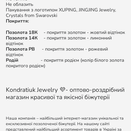
Не облазить
Пакування з логотипом XUPING,
JINGJING Jewelry,
Crystals from Swarovski
Покриття:
Позолота 18К
- покриття золотом - жовтий відтінок
Позолота 14К
-
покриття золотом - л
имонний
відтінок
Позолота РВ
-
покриття золотом -
рожевий
відтінок
Родій
-
покриття родієм (колір білого золота
покритого родієм)
Kondratiuk Jewelry 💜- оптово-роздрібний
магазин красивої та якісної біжутерії
Наша компанія – найбільший інтернет-магазин унікальної та
ексклюзивної позолоченої біжутерії. На нашому сайті
представлений найбільший асортимент товарів в Україні за