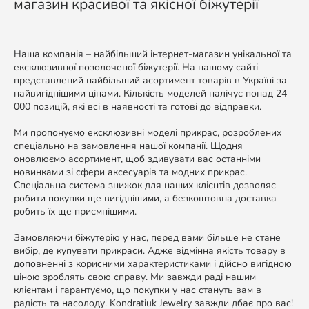
магазин красивої та якісної біжутерії
Наша компанія – найбільший інтернет-магазин унікальної та
ексклюзивної позолоченої біжутерії. На нашому сайті
представлений найбільший асортимент товарів в Україні за
найвигіднішими цінами. Кількість моделей налічує понад 24
000 позицій, які всі в наявності та готові до відправки.
Ми пропонуємо ексклюзивні моделі прикрас, розроблених
спеціально на замовлення нашої компанії. Щодня
оновлюємо асортимент, щоб здивувати вас останніми
новинками зі сфери аксесуарів та модних прикрас.
Спеціальна система знижок для наших клієнтів дозволяє
робити покупки ще вигіднішими, а безкоштовна доставка
робить їх ще приємнішими.
Замовляючи біжутерію у нас, перед вами більше не стане
вибір, де купувати прикраси. Адже відмінна якість товару в
доповненні з корисними характеристиками і дійсно вигідною
ціною зроблять свою справу. Ми завжди раді нашим
клієнтам і гарантуємо, що покупки у нас стануть вам в
радість та насолоду. Kondratiuk Jewelry завжди дбає про вас!