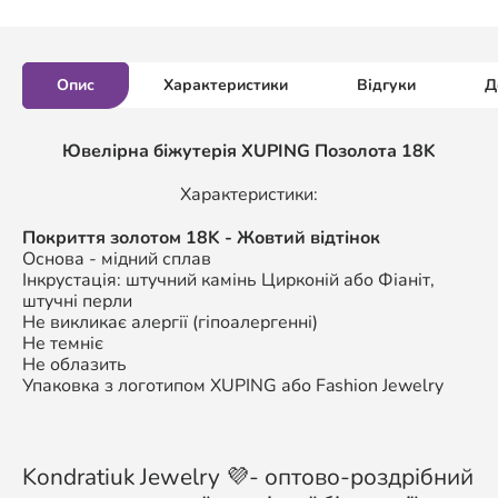
Опис
Характеристики
Відгуки
Д
Ювелірна біжутерія XUPING Позолота 18K
Характеристики:
Покриття золотом 18K - Жовтий відтінок
Основа - мідний сплав
Інкрустація: штучний камінь Цирконій або Фіаніт,
штучні перли
Не викликає алергії (гіпоалергенні)
Не темніє
Не облазить
Упаковка з логотипом XUPING або Fashion Jewelry
Kondratiuk Jewelry 💜- оптово-роздрібний