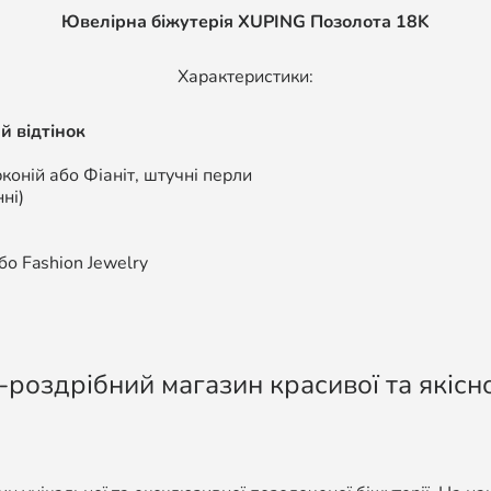
Ювелірна біжутерія XUPING Позолота 18K
Характеристики:
й відтінок
коній або Фіаніт, штучні перли
ні)
о Fashion Jewelry
-роздрібний магазин красивої та якісно