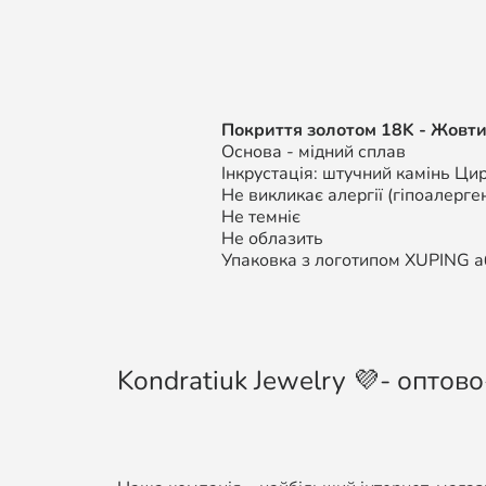
Покриття золотом 18K - Жовти
Основа - мідний сплав
Інкрустація: штучний камінь Цир
Не викликає алергії (гіпоалерген
Не темніє
Не облазить
Упаковка з логотипом XUPING аб
Kondratiuk Jewelry 💜- оптово