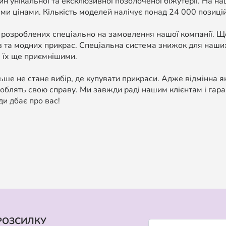
н унікальної та ексклюзивної позолоченої біжутерії. На н
ми цінами. Кількість моделей налічує понад 24 000 позицій, 
 розроблених спеціально на замовлення нашої компанії. 
в та модних прикрас. Спеціальна система знижок для наших
 їх ще приємнішими.
ше не стане вибір, де купувати прикраси. Адже відмінна я
облять свою справу. Ми завжди раді нашим клієнтам і гара
ди дбає про вас!
РОЗСИЛКУ