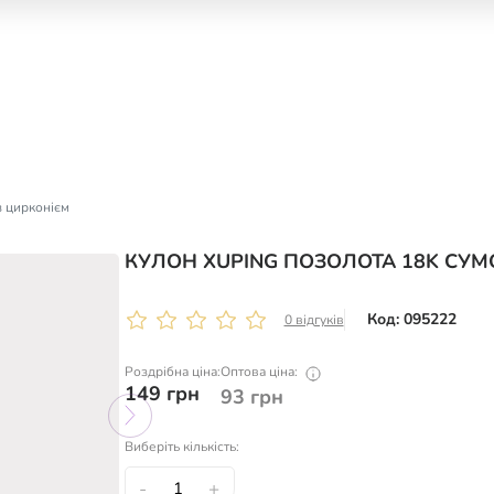
з цирконієм
КУЛОН XUPING ПОЗОЛОТА 18K СУМ
Код: 095222
0 відгуків
Роздрібна ціна:
Оптова ціна:
149
грн
93
грн
Виберіть кількість:
-
+