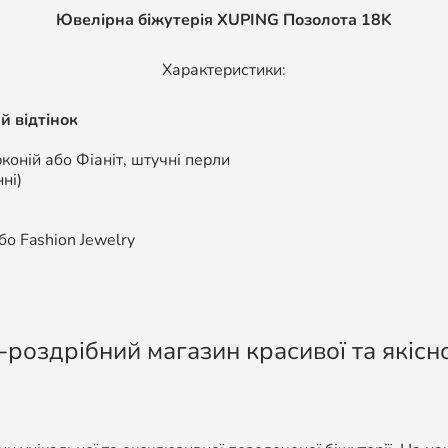
Ювелірна біжутерія XUPING Позолота 18K
Характеристики:
й відтінок
коній або Фіаніт, штучні перли
ні)
о Fashion Jewelry
-роздрібний магазин красивої та якісно