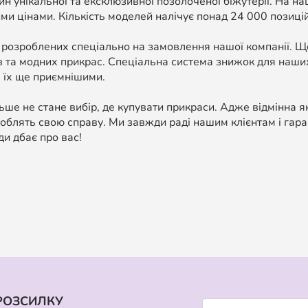
н унікальної та ексклюзивної позолоченої біжутерії. На н
ми цінами. Кількість моделей налічує понад 24 000 позицій, 
 розроблених спеціально на замовлення нашої компанії. 
в та модних прикрас. Спеціальна система знижок для наших
 їх ще приємнішими.
ше не стане вибір, де купувати прикраси. Адже відмінна я
облять свою справу. Ми завжди раді нашим клієнтам і гара
ди дбає про вас!
РОЗСИЛКУ