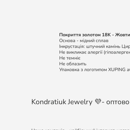
Покриття золотом 18K - Жовти
Основа - мідний сплав
Інкрустація: штучний камінь Цир
Не викликає алергії (гіпоалерген
Не темніє
Не облазить
Упаковка з логотипом XUPING аб
Kondratiuk Jewelry 💜- оптово