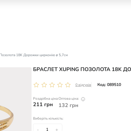
 Позолота 18K Дорожки цирконію ø 5,7см
БРАСЛЕТ XUPING ПОЗОЛОТА 18K Д
Код: 089510
0 відгуків
Роздрібна ціна:
Оптова ціна:
211
грн
132
грн
Виберіть кількість:
-
+