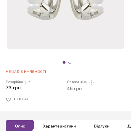
НЕМАЄ В НАЯВНОСТІ
Роздрібна ціна:
Оптова ціна:
73
грн
46
грн
В ОБРАНЕ
Опис
Характеристики
Відгуки
Д