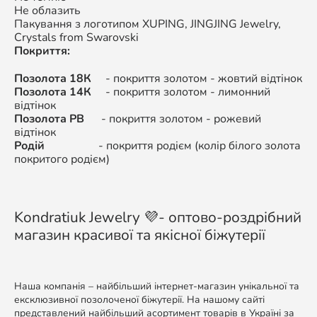
Не облазить
Пакування з логотипом XUPING,
JINGJING Jewelry,
Crystals from Swarovski
Покриття:
Позолота 18К
- покриття золотом - жовтий відтінок
Позолота 14К
-
покриття золотом - л
имонний
відтінок
Позолота РВ
-
покриття золотом -
рожевий
відтінок
Родій
-
покриття родієм (колір білого золота
покритого родієм)
Kondratiuk Jewelry 💜- оптово-роздрібний
магазин красивої та якісної біжутерії
Наша компанія – найбільший інтернет-магазин унікальної та
ексклюзивної позолоченої біжутерії. На нашому сайті
представлений найбільший асортимент товарів в Україні за