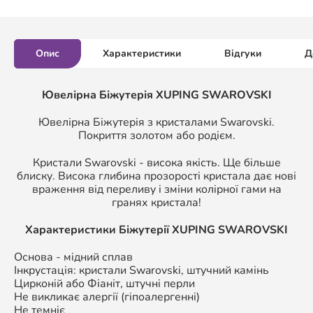
Опис
Характеристики
Відгуки
Д
Ювелірна Біжутерія XUPING SWAROVSKI
Ювелірна Біжутерія з кристалами Swarovski.
Покриття золотом або родієм.
Кристали Swarovski - висока якість. Ще більше
блиску. Висока глибина прозорості кристала дає нові
враження від переливу і зміни колірної гами на
гранях кристала!
Характеристики Біжутерії
XUPING SWAROVSKI
Основа - мідний сплав
Інкрустація: кристали Swarovski, штучний камінь
Цирконій або Фіаніт, штучні перли
Не викликає алергії (гіпоалергенні)
Не темніє