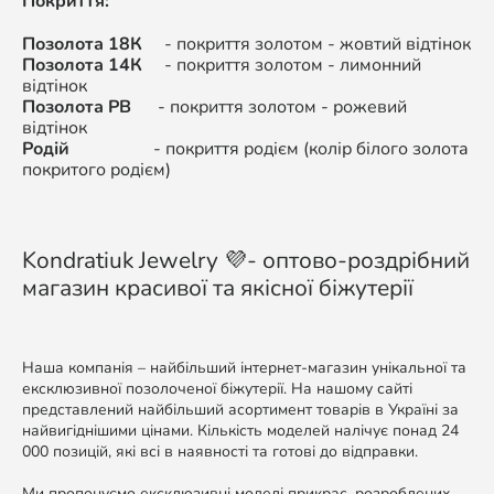
Покриття:
Позолота 18К
- покриття золотом - жовтий відтінок
Позолота 14К
-
покриття золотом - л
имонний
відтінок
Позолота РВ
-
покриття золотом -
рожевий
відтінок
Родій
-
покриття родієм (колір білого золота
покритого родієм)
Kondratiuk Jewelry 💜- оптово-роздрібний
магазин красивої та якісної біжутерії
Наша компанія – найбільший інтернет-магазин унікальної та
ексклюзивної позолоченої біжутерії. На нашому сайті
представлений найбільший асортимент товарів в Україні за
найвигіднішими цінами. Кількість моделей налічує понад 24
000 позицій, які всі в наявності та готові до відправки.
Ми пропонуємо ексклюзивні моделі прикрас, розроблених