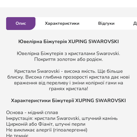
Опис
Характеристики
Відгуки
Д
Ювелірна Біжутерія XUPING SWAROVSKI
Ювелірна Біжутерія з кристалами Swarovski.
Покриття золотом або родієм.
Кристали Swarovski - висока якість. Ще більше
блиску. Висока глибина прозорості кристала дає нові
враження від переливу і зміни колірної гами на
гранях кристала!
Характеристики Біжутерії
XUPING SWAROVSKI
Основа - мідний сплав
Інкрустація: кристали Swarovski, штучний камінь
Цирконій або Фіаніт, штучні перли
Не викликає алергії (гіпоалергенні)
Не темніє