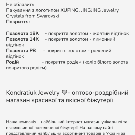
Не облазить
Пакування з логотипом XUPING,
JINGJING Jewelry,
Crystals from Swarovski
Покриття:
Позолота 18К
- покриття золотом - жовтий відтінок
Позолота 14К
-
покриття золотом - л
имонний
відтінок
Позолота РВ
-
покриття золотом -
рожевий
відтінок
Родій
-
покриття родієм (колір білого золота
покритого родієм)
Kondratiuk Jewelry 💜- оптово-роздрібний
магазин красивої та якісної біжутерії
Наша компанія – найбільший інтернет-магазин унікальної та
ексклюзивної позолоченої біжутерії. На нашому сайті
представлений найбільший асортимент товарів в Україні за