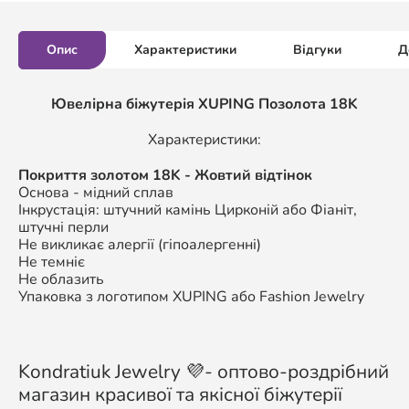
Опис
Характеристики
Відгуки
Д
Ювелірна біжутерія XUPING Позолота 18K
Характеристики:
Покриття золотом 18K - Жовтий відтінок
Основа - мідний сплав
Інкрустація: штучний камінь Цирконій або Фіаніт,
штучні перли
Не викликає алергії (гіпоалергенні)
Не темніє
Не облазить
Упаковка з логотипом XUPING або Fashion Jewelry
Kondratiuk Jewelry 💜- оптово-роздрібний
магазин красивої та якісної біжутерії