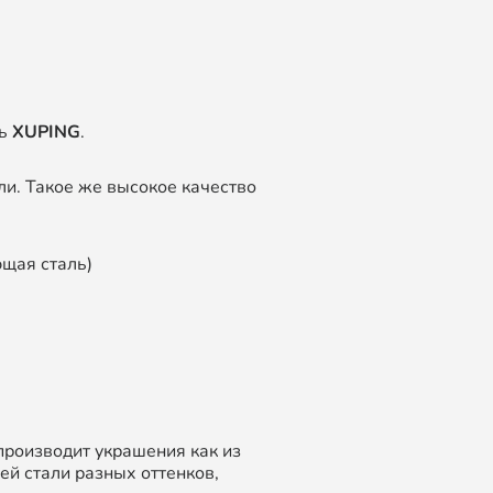
ль
XUPING
.
и. Такое же высокое качество
щая сталь)
производит украшения как из
й стали разных оттенков,