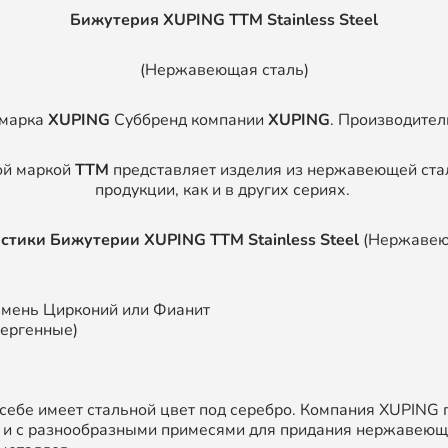
Бижутерия XUPING TTM Stainless Steel
(Нержавеющая сталь)
 марка
XUPING
Суббренд компании
XUPING
. Производите
ой маркой
TTM
представляет изделия из нержавеющей стал
продукции, как и в других сериях.
истики Бижутерии
XUPING
TTM Stainless Steel
(Нержавею
амень Цирконий или Фианит
лергенные)
 себе имеет стальной цвет под серебро. Компания XUPING 
 и с разнообразными примесями для придания нержавеюще