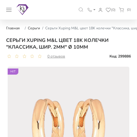
(0)
(0)
Главная
Серьги
Серьги Xuping M&L цвет 18K колечки "Классика, ши
СЕРЬГИ XUPING M&L ЦВЕТ 18K КОЛЕЧКИ
"КЛАССИКА, ШИР. 2ММ" Ø 10ММ
0 отзывов
Код: 299886
HIT
HIT