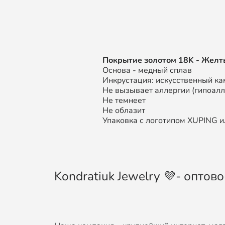
П
окрытие золотом
18K
- Желт
Основа - медный сплав
Инкрустация: искусственный ка
Не вызывает аллергии (гипоал
Не темнеет
Не облазит
Упаковка с логотипом XUPING ил
Kondratiuk Jewelry 💜- опто