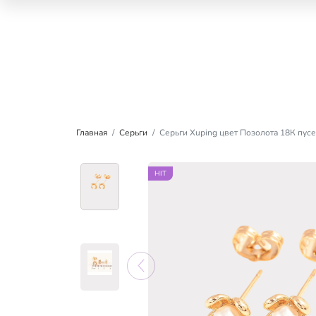
Главная
Серьги
Серьги Xuping цвет Позолота 18К пус
HIT
HIT