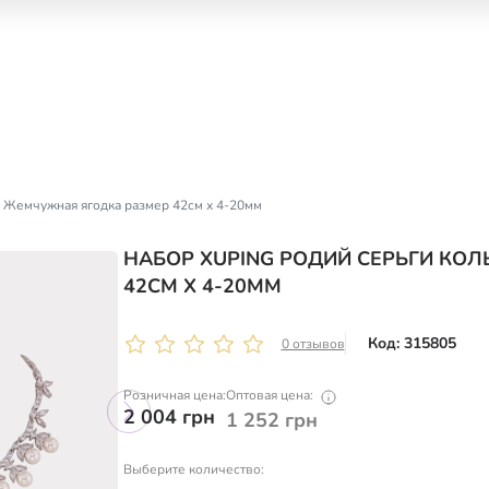
 Жемчужная ягодка размер 42см х 4-20мм
НАБОР XUPING РОДИЙ СЕРЬГИ КО
42СМ Х 4-20ММ
Код: 315805
0 отзывов
Розничная цена:
Оптовая цена:
2 004
грн
1 252
грн
Выберите количество: