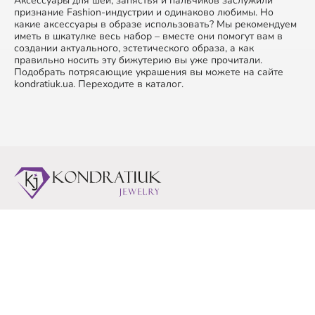
Аксессуары для шеи, запястья и пальчиков заслужили
признание Fashion-индустрии и одинаково любимы. Но
какие аксессуары в образе использовать? Мы рекомендуем
иметь в шкатулке весь набор – вместе они помогут вам в
создании актуального, эстетического образа, а как
правильно носить эту бижутерию вы уже прочитали.
Подобрать потрясающие украшения вы можете на сайте
kondratiuk.ua. Переходите в каталог.
О нас
Доставка / Оплата
Отзывы
Новинки
Контакты
Скидки
Блог
Акции
Вопрос - Ответ
Оптовым покупателям