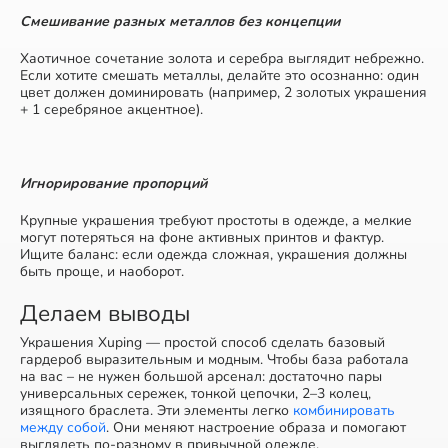
Смешивание разных металлов без концепции
Хаотичное сочетание золота и серебра выглядит небрежно.
Если хотите смешать металлы, делайте это осознанно: один
цвет должен доминировать (например, 2 золотых украшения
+ 1 серебряное акцентное).
Игнорирование пропорций
Крупные украшения требуют простоты в одежде, а мелкие
могут потеряться на фоне активных принтов и фактур.
Ищите баланс: если одежда сложная, украшения должны
быть проще, и наоборот.
Делаем выводы
Украшения Xuping — простой способ сделать базовый
гардероб выразительным и модным. Чтобы база работала
на вас – не нужен большой арсенал: достаточно пары
универсальных сережек, тонкой цепочки, 2–3 колец,
изящного браслета. Эти элементы легко
комбинировать
между собой
. Они меняют настроение образа и помогают
выглядеть по-разному в привычной одежде.