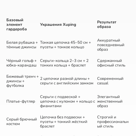
Базовый
Результат
элемент
Украшения Xuping
образа
гардероба
Аккуратный
Белая рубашка +
Тонкая цепочка 45–50 см +
повседневный
тёмные джинсы
пусеты + тонкое кольцо
образ
Чёрный гольф +
Серьги-кольца 2–3 см + 2
Сдержанный
юбка-карандаш
тонких кольца + браслет
офисный стиль
Бежевый тренч +
2 цепочки разной длины +
Современный
джинсы +
серьги с английским замком
casual
футболка
Серьги с подвеской +
Элегантный
Платье-футляр
цепочка с кулоном + кольцо с
женственный
фианитами
образ
Цепочка без подвески +
Строгий и
Серый брючный
пусеты + тонкий жёсткий
профессиональн
костюм
браслет
ый стиль