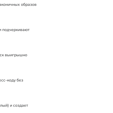
лаконичных образов
ми подчеркивают
еск выигрышно
есс-коду без
лый) и создает