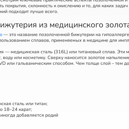
ссмотрим ключевые практические аспекты позолоченной и
ть покрытия, склонность к окислению и то, для каких задач
ний подходит лучше всего.
бижутерия из медицинского золот
о
— это название позолоченной бижутерии на гипоаллерге
спользованием сплавов, применяемых в медицине для имп
я — медицинская сталь (316L) или титановый сплав. Эти 
т, воду или косметику. Сверху наносится золотое напылени
VD или гальваническим способом. Чем толще слой – тем д
ская сталь или титан;
о 18–24 карат;
 иногда добавляется родий