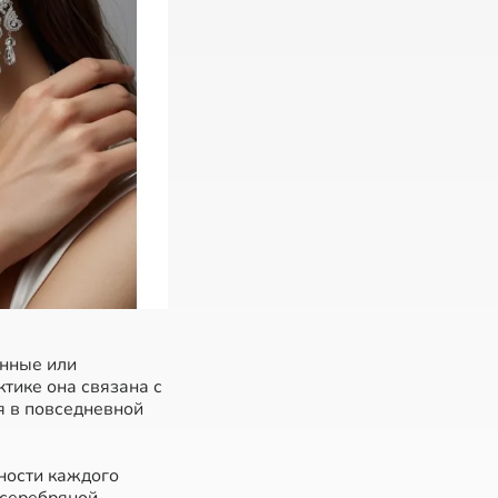
енные или
тике она связана с
я в повседневной
ности каждого