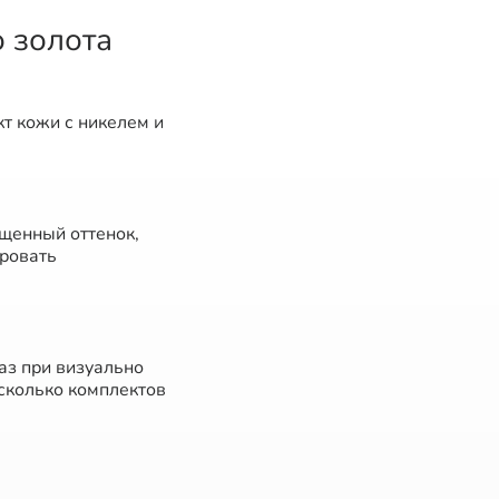
 золота
кт кожи с никелем и
щенный оттенок,
ровать
аз при визуально
сколько комплектов