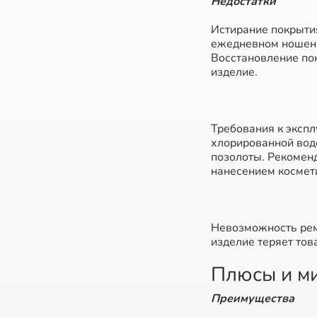
Недостатки
Истирание покрыти
ежедневном ношении
Восстановление пок
изделие.
Требования к экспл
хлорированной вод
позолоты. Рекоменд
нанесением космет
Невозможность рем
изделие теряет тов
Плюсы и м
Преимущества