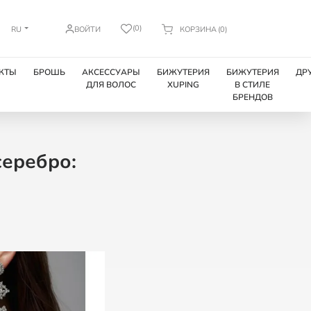
(0)
RU
ВОЙТИ
КОРЗИНА
(0)
КТЫ
БРОШЬ
АКСЕССУАРЫ
БИЖУТЕРИЯ
БИЖУТЕРИЯ
ДР
ДЛЯ ВОЛОС
XUPING
В СТИЛЕ
БРЕНДОВ
серебро: