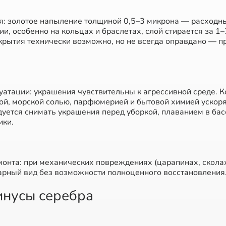
я: золотое напыление толщиной 0,5–3 микрона — расходн
, особенно на кольцах и браслетах, слой стирается за 1–3
рытия технически возможно, но не всегда оправдано — п
уатации: украшения чувствительны к агрессивной среде. К
ой, морской солью, парфюмерией и бытовой химией ускор
уется снимать украшения перед уборкой, плаванием в бас
ики.
онта: при механических повреждениях (царапинах, скола
арный вид без возможности полноценного восстановления
инусы серебра