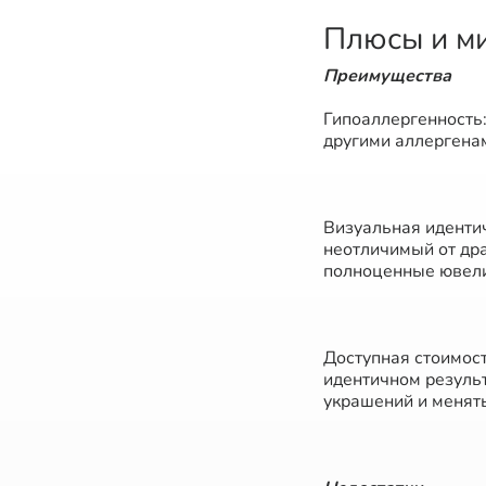
Плюсы и ми
Преимущества
Гипоаллергенность:
другими аллергена
Визуальная иденти
неотличимый от др
полноценные ювели
Доступная стоимост
идентичном результ
украшений и менять