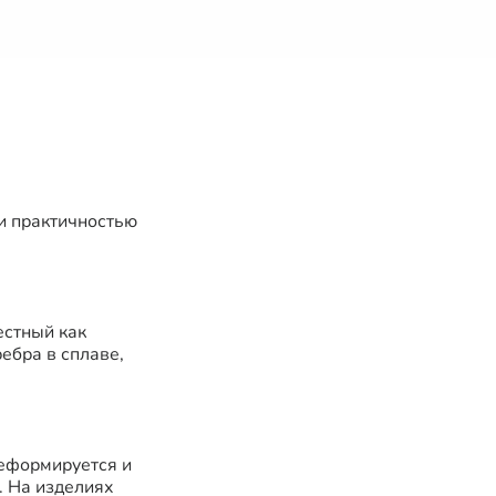
и практичностью
естный как
ребра в сплаве,
деформируется и
. На изделиях