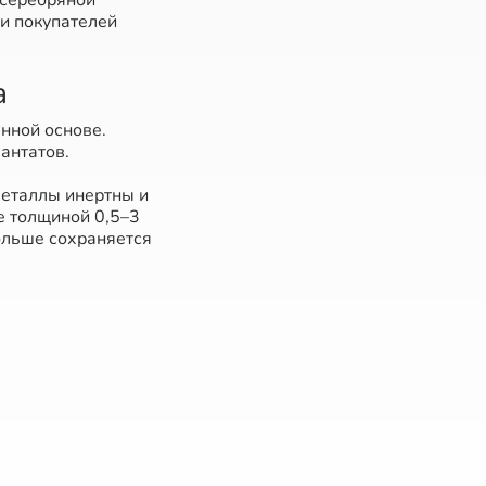
 серебряной
 и покупателей
а
нной основе.
лантатов.
металлы инертны и
е толщиной 0,5–3
ольше сохраняется