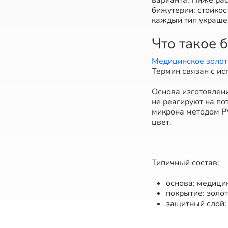
варианта. Ниже ра
бижутерии: стойкос
каждый тип украше
Что такое 
Медицинское золот
Термин связан с и
Основа изготовлени
не реагируют на по
микрона методом P
цвет.
Типичный состав:
основа: медицин
покрытие: золот
защитный слой: