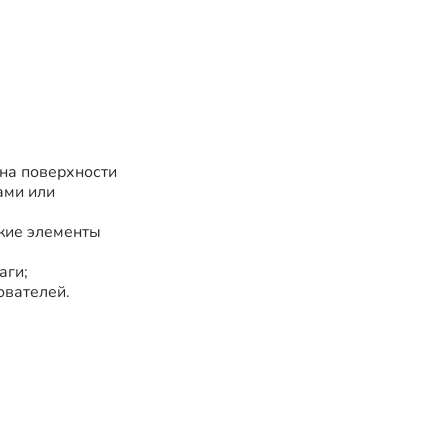
 на поверхности
ами или
кие элементы
аги;
ователей.