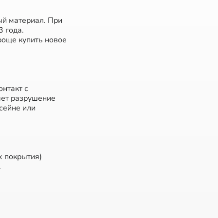
ый материал. При
 года.
роще купить новое
онтакт с
яет разрушение
сейне или
х покрытия)
.