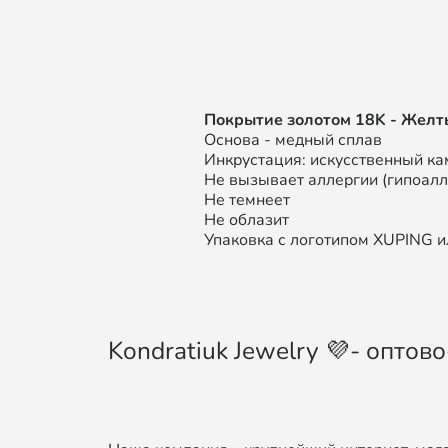
П
окрытие золотом
18K
- Желт
Основа - медный сплав
Инкрустация: искусственный ка
Не вызывает аллергии (гипоал
Не темнеет
Не облазит
Упаковка с логотипом XUPING ил
Kondratiuk Jewelry 💜- опто