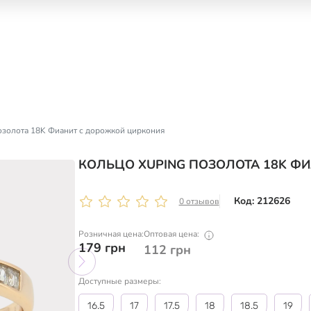
озолота 18K Фианит с дорожкой циркония
КОЛЬЦО XUPING ПОЗОЛОТА 18K Ф
Код: 212626
0 отзывов
Розничная цена:
Оптовая цена:
179
грн
112
грн
Доступные размеры:
16.5
17
17.5
18
18.5
19