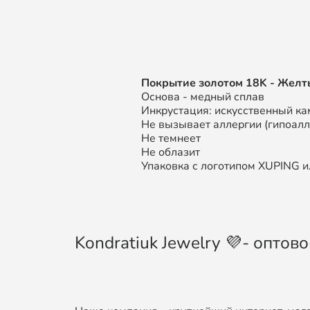
П
окрытие золотом
18K
- Желт
Основа - медный сплав
Инкрустация: искусственный ка
Не вызывает аллергии (гипоал
Не темнеет
Не облазит
Упаковка с логотипом XUPING ил
Kondratiuk Jewelry 💜- опто