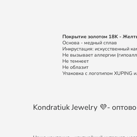
П
окрытие золотом
18K
- Желт
Основа - медный сплав
Инкрустация: искусственный ка
Не вызывает аллергии (гипоал
Не темнеет
Не облазит
Упаковка с логотипом XUPING ил
Kondratiuk Jewelry 💜- опто