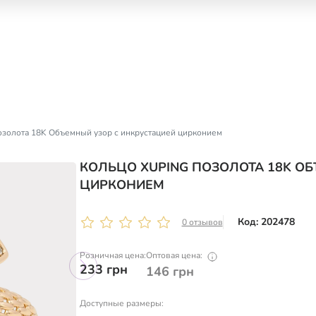
озолота 18K Объемный узор с инкрустацией цирконием
КОЛЬЦО XUPING ПОЗОЛОТА 18K О
ЦИРКОНИЕМ
Код: 202478
0 отзывов
Розничная цена:
Оптовая цена:
233
грн
146
грн
Доступные размеры: