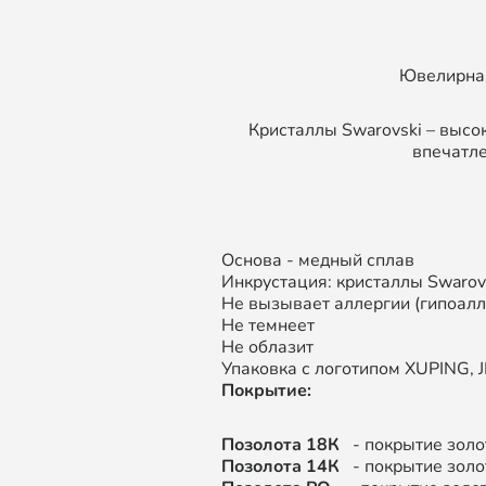
Ювелирная
Кристаллы Swarovski – высо
впечатле
Основа - медный сплав
Инкрустация: кристаллы Swarov
Не вызывает аллергии (гипоал
Не темнеет
Не облазит
Упаковка с логотипом XUPING, JI
Покрытие:
Позолота 18К
- покрытие золо
Позолота 14К
- покрытие золо