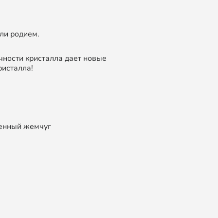
ли родием.
чности кристалла дает новые
ристалла!
венный жемчуг