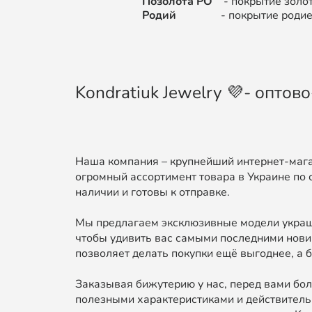
Позолота РО
- покрытие золот
Родий
- покрытие родием (цв
Kondratiuk Jewelry 💜- опто
Наша компания – крупнейший интернет-мага
огромный ассортимент товара в Украине по 
наличии и готовы к отправке.
Мы предлагаем эксклюзивные модели украше
чтобы удивить вас самыми последними нови
позволяет делать покупки ещё выгоднее, а б
Заказывая бижутерию у нас, перед вами бол
полезными характеристиками и действительн