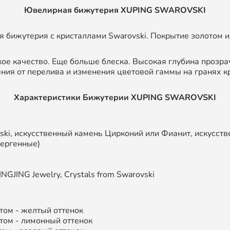
Ювелирная бижутерия XUPING SWAROVSKI
 бижутерия с кристаллами Swarovski. Покрытие золотом и
кое качество. Еще больше блеска. Высокая глубина прозра
ния от перелива и изменения цветовой гаммы на гранях к
Характеристики Бижутерии XUPING SWAROVSKI
ski, искусственный камень Цирконий или Фианит, искусст
лергенные)
NGJING Jewelry, Crystals from Swarovski
том - желтый оттенок
том - лимонный оттенок