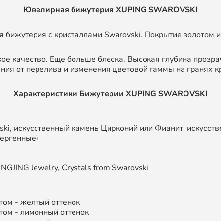
Ювелирная бижутерия XUPING SWAROVSKI
 бижутерия с кристаллами Swarovski. Покрытие золотом и
кое качество. Еще больше блеска. Высокая глубина прозра
ния от перелива и изменения цветовой гаммы на гранях к
Характеристики Бижутерии XUPING SWAROVSKI
ski, искусственный камень Цирконий или Фианит, искусст
лергенные)
NGJING Jewelry, Crystals from Swarovski
том - желтый оттенок
том - лимонный оттенок