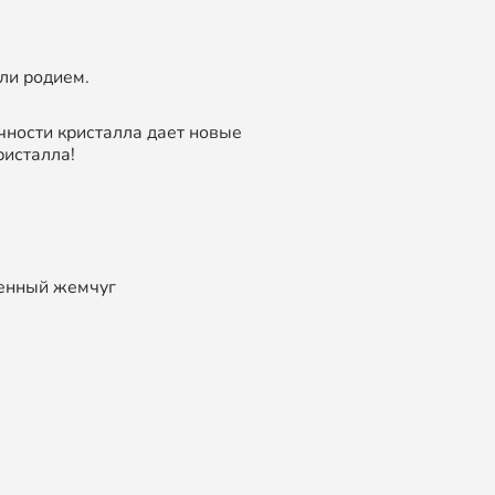
ли родием.
чности кристалла дает новые
ристалла!
венный жемчуг