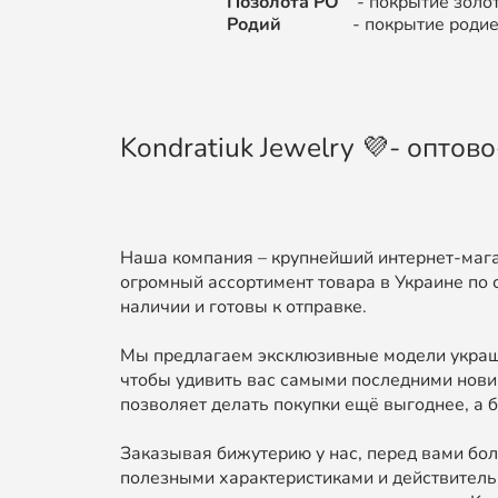
Позолота РО
- покрытие золот
Родий
- покрытие родием (цв
Kondratiuk Jewelry 💜- опто
Наша компания – крупнейший интернет-мага
огромный ассортимент товара в Украине по 
наличии и готовы к отправке.
Мы предлагаем эксклюзивные модели украше
чтобы удивить вас самыми последними нови
позволяет делать покупки ещё выгоднее, а б
Заказывая бижутерию у нас, перед вами бол
полезными характеристиками и действительн