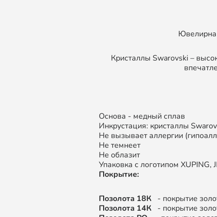
Ювелирная
Кристаллы Swarovski – высо
впечатле
Основа - медный сплав
Инкрустация: кристаллы Swarov
Не вызывает аллергии (гипоал
Не темнеет
Не облазит
Упаковка с логотипом XUPING, JI
Покрытие:
Позолота 18К
- покрытие золо
Позолота 14К
- покрытие золо