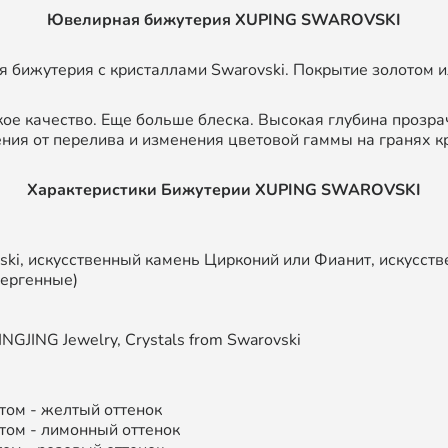
Ювелирная бижутерия XUPING SWAROVSKI
 бижутерия с кристаллами Swarovski. Покрытие золотом и
кое качество. Еще больше блеска. Высокая глубина прозра
ния от перелива и изменения цветовой гаммы на гранях к
Характеристики Бижутерии XUPING SWAROVSKI
ski, искусственный камень Цирконий или Фианит, искусст
лергенные)
NGJING Jewelry, Crystals from Swarovski
том - желтый оттенок
том - лимонный оттенок