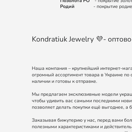
Позолота РО
- покрытие золот
Родий
- покрытие родием (цв
Kondratiuk Jewelry 💜- опто
Наша компания – крупнейший интернет-мага
огромный ассортимент товара в Украине по 
наличии и готовы к отправке.
Мы предлагаем эксклюзивные модели украше
чтобы удивить вас самыми последними нови
позволяет делать покупки ещё выгоднее, а б
Заказывая бижутерию у нас, перед вами бол
полезными характеристиками и действительн