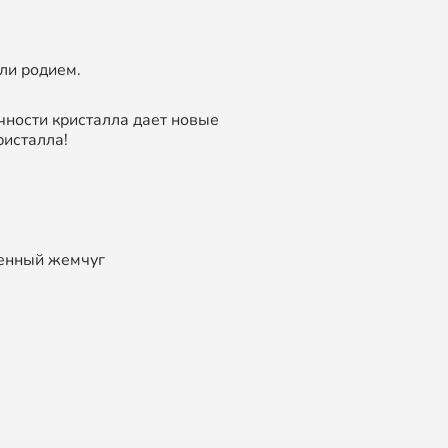
ли родием.
чности кристалла дает новые
ристалла!
венный жемчуг