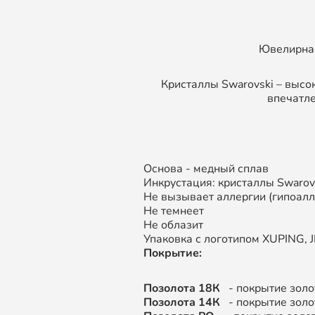
Ювелирная
Кристаллы Swarovski – высо
впечатле
Основа - медный сплав
Инкрустация: кристаллы Swarov
Не вызывает аллергии (гипоал
Не темнеет
Не облазит
Упаковка с логотипом XUPING, JI
Покрытие:
Позолота 18К
- покрытие золо
Позолота 14К
- покрытие золо