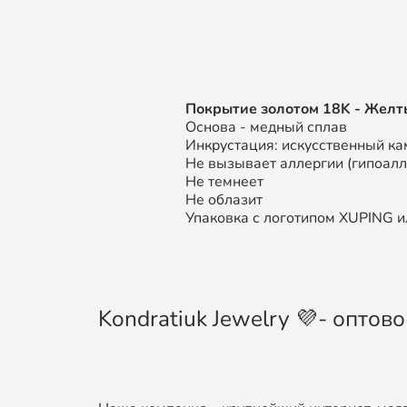
П
окрытие золотом
18K
- Желт
Основа - медный сплав
Инкрустация: искусственный ка
Не вызывает аллергии (гипоал
Не темнеет
Не облазит
Упаковка с логотипом XUPING ил
Kondratiuk Jewelry 💜- опто